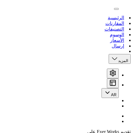
open navigation menu
الرئيسية
المقارنات
التصنيفات
الوسوم
الأسعار
إرسال
المزيد
AR
تقديم Ever Works على